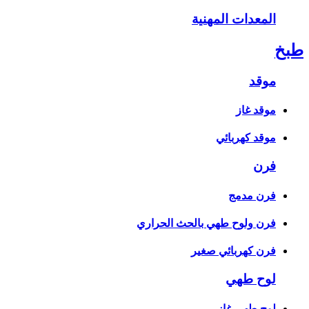
المعدات المهنية
طبخ
موقد
موقد غاز
موقد كهربائي
فرن
فرن مدمج
فرن ولوح طهي بالحث الحراري
فرن كهربائي صغير
لوح طهي
لوح طهي غاز