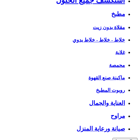
استكشف جميع الحلول
مطبخ
مقلاة بدون زيت
خلاط - خلاط - خلاط يدوي
غلاية
محمصة
ماكينة صنع القهوة
روبوت المطبخ
العناية والجمال
مراوح
صيانة ورعاية المنزل