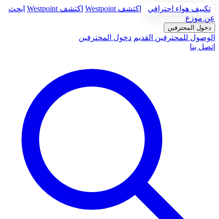
تكييف هواء احترافي
اكتشف Westpoint
اكتشف Westpoint
ابحث
عن موزع
دخول المحترفين
الوصول للمحترفين القديم
دخول المحترفين
اتصل بنا