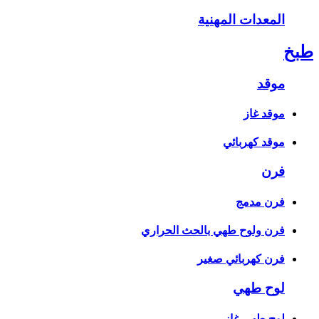
المعدات المهنية
طبخ
موقد
موقد غاز
موقد كهربائي
فرن
فرن مدمج
فرن ولوح طهي بالحث الحراري
فرن كهربائي صغير
لوح طهي
لوح طهي غاز