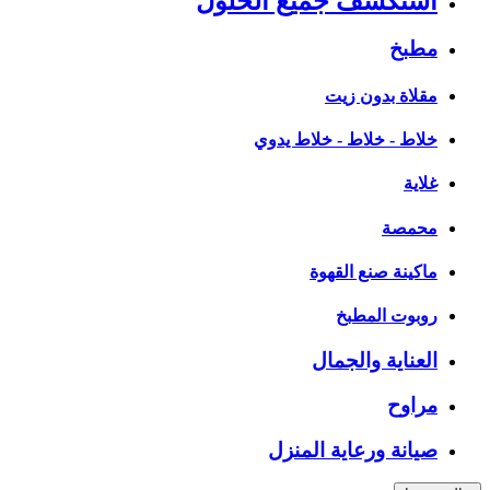
استكشف جميع الحلول
مطبخ
مقلاة بدون زيت
خلاط - خلاط - خلاط يدوي
غلاية
محمصة
ماكينة صنع القهوة
روبوت المطبخ
العناية والجمال
مراوح
صيانة ورعاية المنزل