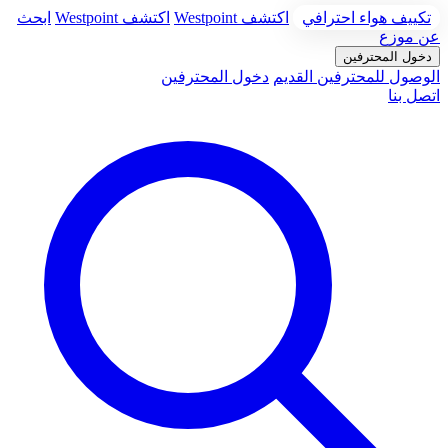
تكييف هواء احترافي
اكتشف Westpoint
اكتشف Westpoint
ابحث
عن موزع
دخول المحترفين
الوصول للمحترفين القديم
دخول المحترفين
اتصل بنا